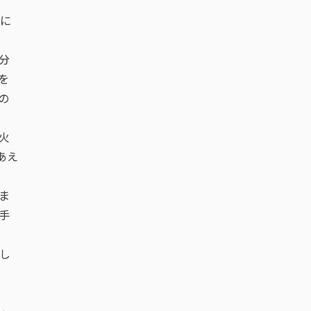
に
分
を
の
火
あえ
ま
手
し