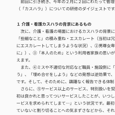
前回に引き続き、今年の２月に２回にわたって管理
（「カスハラ」）についての研修のダイジェストです
１ 介護・看護カスハラの背景にあるもの
次に、介護・看護の場面におけるカスハラの背景に
「些細なこと」の積み重ね・エスカレート（当初は冗
にエスカレートしてしまうような状況）、②男尊女卑
に」）、③「本人のため」という利用者家族の思いが
えます。
また、④ミスや不適切な対応など職員・施設側に「
う」、「埋め合せをしよう」などの発想は逆効果で、
です。そして、そのために、躊躇なく報告できる体制
さらに、⑤サービス以上のサービス、特別扱いを契
初は良かれと思ってついサービスしたことが、いつし
ービスを求められてしまて…」という状況です。最初
ていないと割り切ることへの気まずさなどから、それ