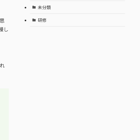
未分類
思
研修
慢し
れ