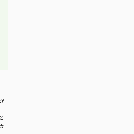
が
と
か