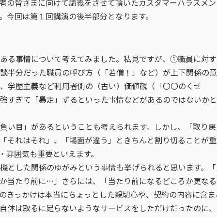
者の皆さまに向けて講義をさせて頂いたカスタマーハラスメン
。今回は第１回講演の後半部分となります。
ある事情について考えてみました。私見ですが、①職員に対す
談半分だった職員の呼び方（「若僧！」など）が上下関係の意
、学歴主義など利用者側の（古い）価値観（「〇〇のくせ
強すぎて「暴走」ずるといった事情などがあるのではないかと
負い目」があるということも考えられます。しかし、「取り戻
「それはそれ」、「場面が違う」ときちんと割り切ることが重
・雰囲気も重要といえます。
機とした関係のゆがみという事情も挙げられると思います。「
か当たり前に…」さらには、「当たり前になるどころか更なる
のきっかけは本当にちょっとした親切心や、契約の内容に含ま
自体は取るに足らないようなサービスをしただけだったのに、