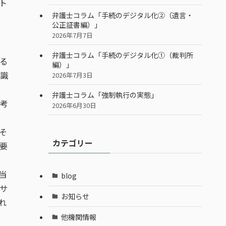
ト
弁護士コラム「手続のデジタル化②（遺言・
公正証書編）」
2026年7月7日
弁護士コラム「手続のデジタル化①（裁判所
る
編）」
識
2026年7月3日
弁護士コラム「強制執行の実態」
考
2026年6月30日
そ
カテゴリー
要
当
blog
サ
お知らせ
れ
他機関情報