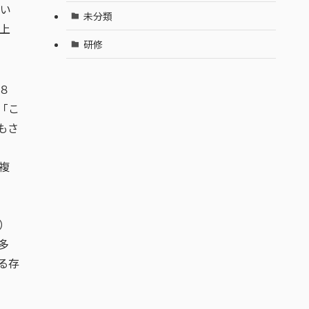
い
未分類
上
研修
８
「こ
もさ
複
）
多
る存