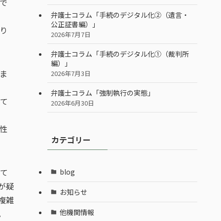
で
弁護士コラム「手続のデジタル化②（遺言・
公正証書編）」
り
2026年7月7日
弁護士コラム「手続のデジタル化①（裁判所
編）」
ま
2026年7月3日
弁護士コラム「強制執行の実態」
て
2026年6月30日
性
カテゴリー
て
blog
が疑
お知らせ
複雑
他機関情報
。