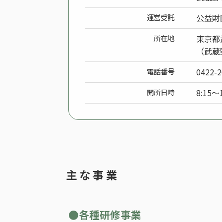
運営受託
公益財
所在地
東京都武
（武蔵
電話番号
0422-2
開所日時
8:15
主 な 事 業
●各種研修事業