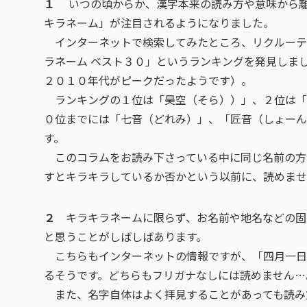
１
いつの頃からか、漢字本来の読み方や意味から離
キラネーム」が注目されるようになりました。
インターネットで検索してみたところ、リクルーテ
ラネーム ベスト３０」というランキングを発見しま
２０１０年代がピークだったようです）。
ランキングの１位は「昊空（そら））」、２位は「
０位までには「七音（どれみ）」、「匠音（しょーん
す。
このコラムをお読み下さっている中に同じ名前の方
すとキラキラしているか否かという以前に、読めませ
２
キラキラネームに限らず、お名前や地名などの固
と思うことがしばしばあります。
こちらもインターネットの情報ですが、「四月一日
るそうです。どちらもフリガナなしには読めません…
また、名字自体はよく拝見することがあっても読み