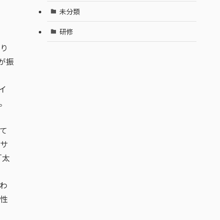
未分類
研修
り
が振
イ
。
て
サ
「太
わ
性